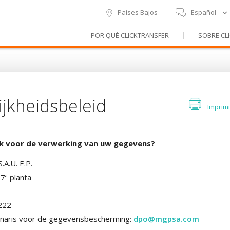
Español
Países Bajos
POR QUÉ CLICKTRANSFER
SOBRE CL
ijkheidsbeleid
Imprimi
jk voor de verwerking van uw gegevens?
A.U. E.P.
 7ª planta
222
onaris voor de gegevensbescherming:
dpo@mgpsa.com