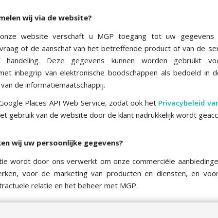
elen wij via de website?
 onze website verschaft u MGP toegang tot uw gegevens 
raag of de aanschaf van het betreffende product of van de ser
 of handeling. Deze gegevens kunnen worden gebruikt v
et inbegrip van elektronische boodschappen als bedoeld in
 van de informatiemaatschappij.
Google Places API Web Service, zodat ook het
Privacybeleid v
het gebruik van de website door de klant nadrukkelijk wordt geac
en wij uw persoonlijke gegevens?
atie wordt door ons verwerkt om onze commerciële aanbieding
erken, voor de marketing van producten en diensten, en voo
ractuele relatie en het beheer met MGP.
grondslag voor de verwerking van uw gegevens?